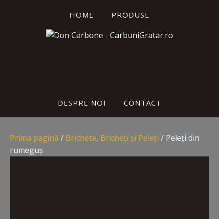
HOME
PRODUSE
DESPRE NOI
CONTACT
Prima pagină
/
Brichete, Bricheți și Peleți
/ Peleți din
rumeguș